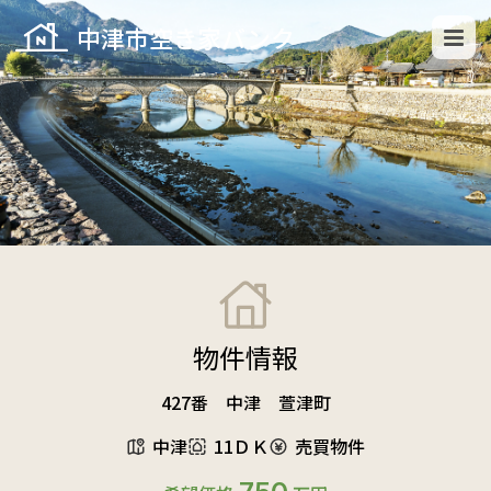
中津市空き家バンク
物件情報
427番 中津 萱津町
中津
11ＤＫ
売買物件