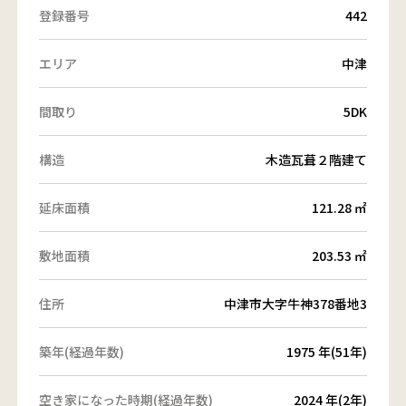
登録番号
442
エリア
中津
間取り
5DK
構造
木造瓦葺２階建て
延床面積
121.28 ㎡
敷地面積
203.53 ㎡
住所
中津市大字牛神378番地3
築年(経過年数)
1975 年(51年)
空き家になった時期(経過年数)
2024 年(2年)