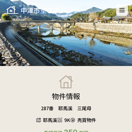
中津市空き家バンク
物件情報
287番 耶馬溪 三尾母
耶馬溪
9K
売買物件