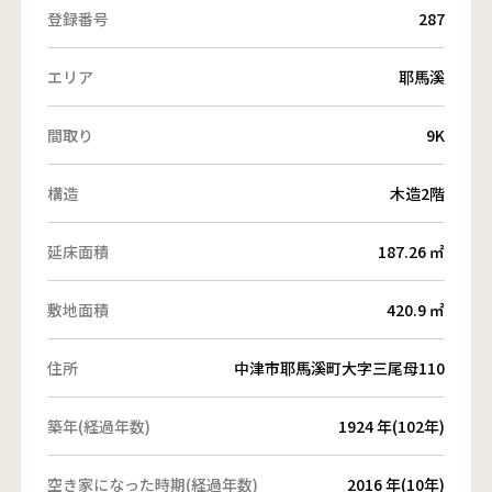
登録番号
287
エリア
耶馬溪
間取り
9K
構造
木造2階
延床面積
187.26 ㎡
敷地面積
420.9 ㎡
住所
中津市耶馬溪町大字三尾母110
築年(経過年数)
1924 年(102年)
空き家になった時期(経過年数)
2016 年(10年)